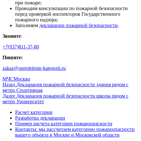
при пожаре;
Проводим консультации по пожарной безопасности
перед проверкой инспекторов Государственного
пожарного надзора;
Заполняем
декларации пожарной безопасности
.
Звоните
:
+7(937)811-37-80
Пишите:
zakaz@opredelenie-kategorii.ru
Автор
Опубликовано
Рубрики
МЧС
Москва
Навигация
Предыдущая
Назад
Декларация пожарной безопасности здания рядом с
запись:
метро Спортивная
по
Следующая
Далее
Декларация пожарной безопасности школы рядом с
записям
запись:
метро Университет
Расчет категории
Разработка декларации
Пример расчета категории пожароопасности
Контакты: мы рассчитаем категорию пожароопасности
вашего объекта в Москве и Московской области