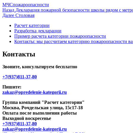
Автор
Опубликовано
Рубрики
МЧС
пожароопасности
Навигация
Предыдущая
Назад
Декларация пожарной безопасности школы рядом с метр
запись:
Следующая
Далее
Столовая
по
запись:
Расчет категории
записям
Разработка декларации
Пример расчета категории пожароопасности
Контакты: мы рассчитаем категорию пожароопасности ва
Контакты
Звоните, консультируем бесплатно
+7(937)811-37-80
Пишите:
zakaz@opredelenie-kategorii.ru
Группа компаний "Расчет категории"
Москва
,
Рочдельская улица, 15с17-18
Оплата после выполнения работы
Выходной воскресенье
+7(937)811-37-80
zakaz@opredelenie-kategorii.ru