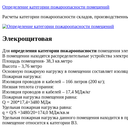
Перейти
Определение категории пожароопасности помещений
к
Расчеты категории пожароопасности складов, производственн
содержимому
Элекрощитовая
Для
определения категории пожароопасности
помещения элек
В помещении находятся распределительные устройства электро
Площадь помещения- 38,3 кв.метро
Высота – 3,76 метро
Основную пожарную нагрузку в помещении составляет изоляци
Пожарная нагрузка:
Изоляция проводов и кабелей – 166 литров (200 кг);
Низшая теплота сгорания:
Изоляция проводов и кабелей – 17,4 МДж/кг
Пожарная нагрузка помещения равна:
Q = 200*17,4=3480 МДж
Удельная пожарная нагрузка равна:
q = Q/S =3480/20=174,0 МДж/кв.м
Удельная пожарная нагрузка данного помещения находится в пр
помещение относится к категории В3.