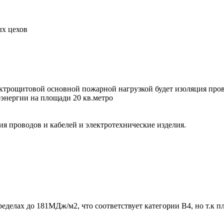
ых цехов
трощитовой основной пожарной нагрузкой будет изоляция пров
энергии на площади 20 кв.метро
я проводов и кабелей и электротехнические изделия.
еделах до 181МДж/м2, что соответствует категории В4, но т.к п